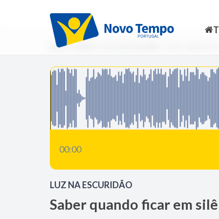
Início
Rádio
Luz na Escuridão
Saber quando fic
00:00
LUZ NA ESCURIDÃO
Saber quando ficar em silê