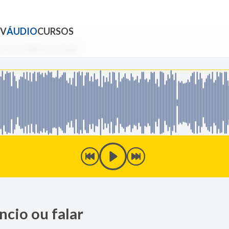
TV
ÁUDIO
CURSOS
ar em silêncio ou falar
ncio ou falar