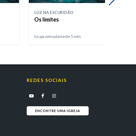
LUZ NA ESCURIDÃO
LUZ N
Os limites
A inf
há aproximadamente 1 mês
há apr
REDES SOCIAIS
ENCONTRE UMA IGREJA