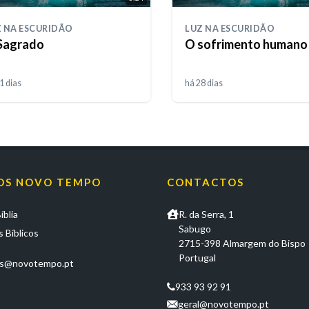
 NA ESCURIDÃO
LUZ NA ESCURIDÃO
Sagrado
O sofrimento humano
1 dias
há 28 dias
OS NOVO TEMPO
CONTACTOS
íblia
R. da Serra, 1
Sabugo
 Bíblicos
2715-398 Almargem do Bispo
Portugal
os@novotempo.pt
933 93 92 91
geral@novotempo.pt