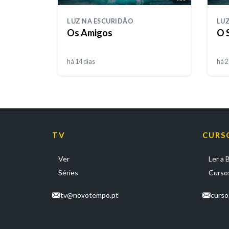
LUZ NA ESCURIDÃO
LUZ
Os Amigos
O 
há 14 dias
há 2
TV
CURS
Ver
Ler a B
Séries
Cursos
tv@novotempo.pt
curs