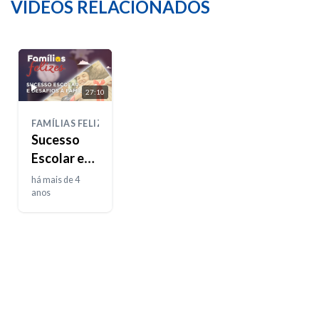
VÍDEOS RELACIONADOS
27:10
FAMÍLIAS FELIZES
Sucesso
Escolar e
Desafios à
há mais de 4
Família
anos