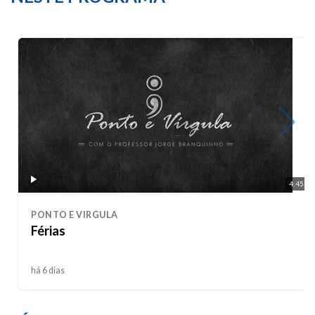
4:45
PONTO E VIRGULA
Férias
há 6 dias