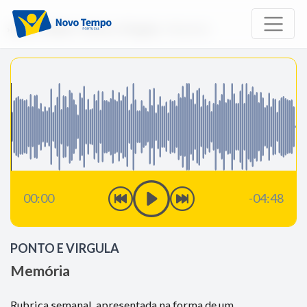
Início
Rádio
Ponto e Virgula
Memória
00:00
-04:48
PONTO E VIRGULA
Memória
Rubrica semanal, apresentada na forma de um