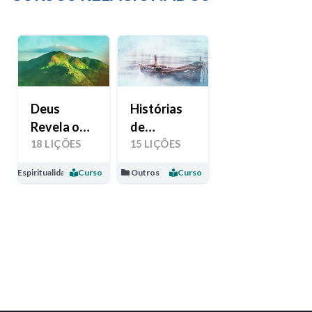
Deus
Histórias
Revela o
de
Seu Amor
Esperança
18 LIÇÕES
15 LIÇÕES
Espiritualidade
Curso
Outros
Curso