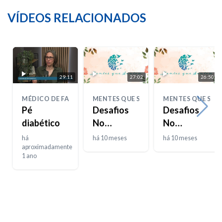
VÍDEOS RELACIONADOS
29:11
27:02
26:50
MÉDICO DE FAMÍLIA
MENTES QUE SENTEM
MENTES QUE SEN
Pé
Desafios
Desafios
diabético
No
No
Desenvolvimento
Desenvolvime
há
há 10 meses
há 10 meses
aproximadamente
Da
Da
1 ano
Inteligência
Inteligência
Emocional
Emocional
– Parte 1
– Parte 2