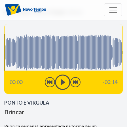
Início
Rádio
Ponto e Virgula
Brincar
00:00
-03:14
PONTO E VIRGULA
Brincar
Rubrica semanal, apresentada na forma de um