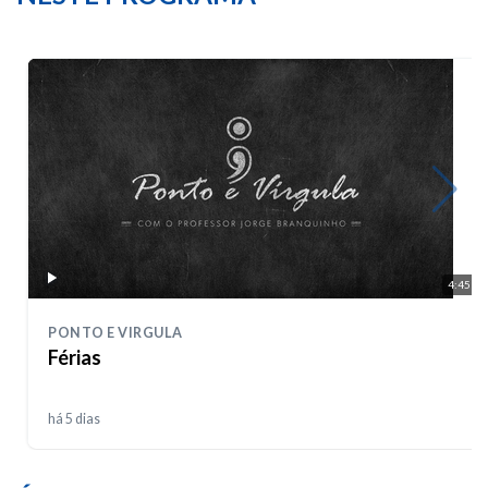
4:45
PONTO E VIRGULA
Férias
há 5 dias