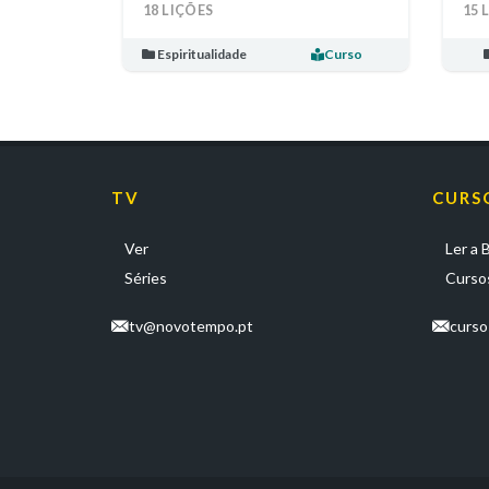
18 LIÇÕES
15 
Espiritualidade
Curso
TV
CURS
Ver
Ler a B
Séries
Cursos
tv@novotempo.pt
curs