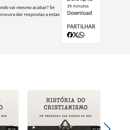
39
minutos
mundo vai mesmo acabar? Se
Download
procura dar respostas a estas
PARTILHAR
38:54
52:39