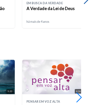
EM BUSCA DA VERDADE
VOZ D
ção
A Verdade da Lei de Deus
Perd
há mais de 4 anos
há apr
5:22
4:26
PENSAR EM VOZ ALTA
BÍBLI