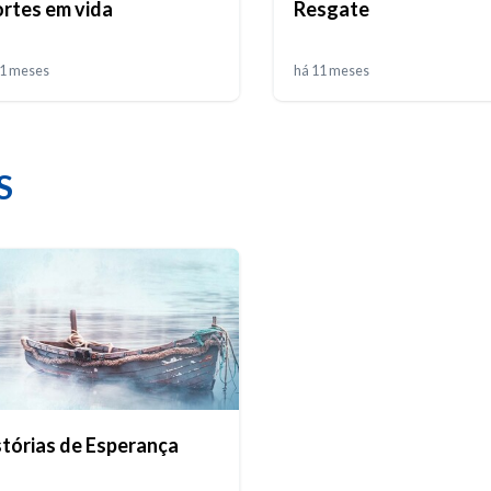
rtes em vida
Resgate
11 meses
há 11 meses
S
stórias de Esperança