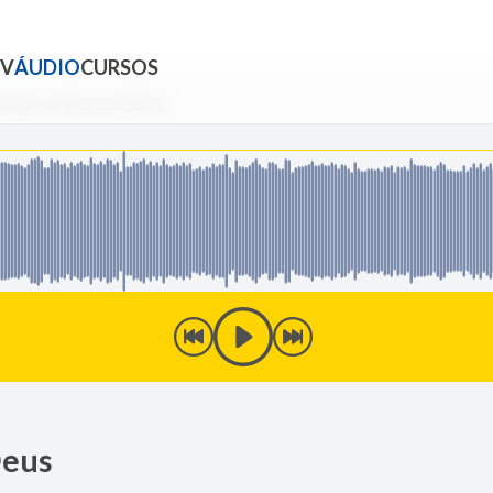
TV
ÁUDIO
CURSOS
tação do Povo de Deus
Deus