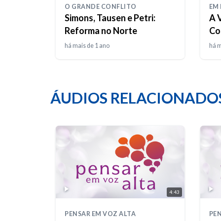
O GRANDE CONFLITO
EM
Simons, Tausen e Petri:
A 
Reforma no Norte
Co
há mais de 1 ano
há m
ÁUDIOS RELACIONADO
4:43
PENSAR EM VOZ ALTA
PEN