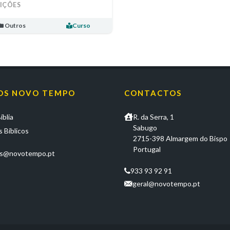
LIÇÕES
Outros
Curso
OS NOVO TEMPO
CONTACTOS
íblia
R. da Serra, 1
Sabugo
 Bíblicos
2715-398 Almargem do Bispo
Portugal
os@novotempo.pt
933 93 92 91
geral@novotempo.pt