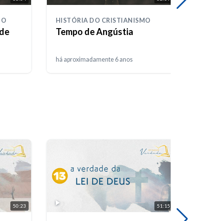
MO
HISTÓRIA DO CRISTIANISMO
HISTÓ
 de
Tempo de Angústia
Obri
Guar
há aproximadamente 6 anos
há apr
50:23
51:15