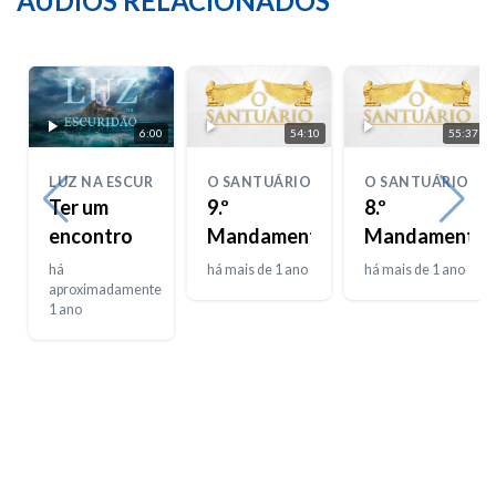
ÁUDIOS RELACIONADOS
6:00
54:10
55:37
LUZ NA ESCURIDÃO
O SANTUÁRIO
O SANTUÁRIO
Ter um
9.º
8.º
encontro
Mandamento
Mandamento
há
há mais de 1 ano
há mais de 1 ano
aproximadamente
1 ano