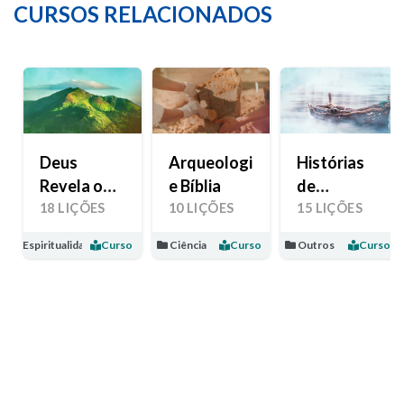
CURSOS RELACIONADOS
Deus
Arqueologia
Histórias
Revela o
e Bíblia
de
Seu Amor
Esperança
18 LIÇÕES
10 LIÇÕES
15 LIÇÕES
Espiritualidade
Curso
Ciência
Curso
Outros
Curso