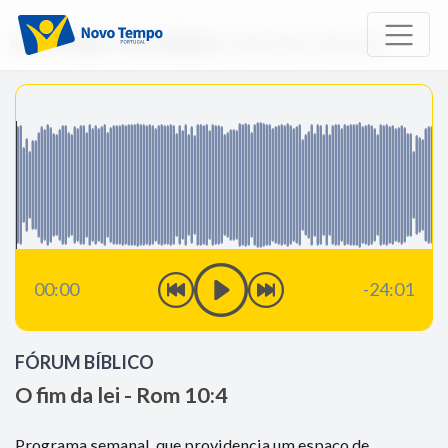
Início
Rádio
Fórum Bíblico
O fim da lei - Rom 10:4
00:00
-24:01
FÓRUM BÍBLICO
O fim da lei - Rom 10:4
Programa semanal, que providencia um espaço de