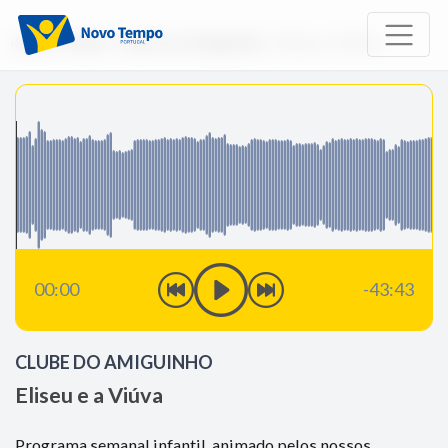
Início
Rádio
Clube do Amiguinho
Eliseu e a Viúva
00:00
-43:43
CLUBE DO AMIGUINHO
Eliseu e a Viúva
Programa semanal infantil, animado pelos nossos