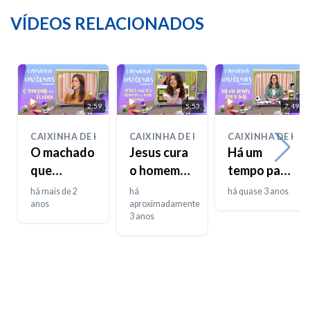
VÍDEOS RELACIONADOS
2:59
5:53
7:49
CAIXINHA DE HISTÓRIAS
CAIXINHA DE HISTÓRIAS
CAIXINHA DE HIS
O machado
Jesus cura
Há um
que
o homem
tempo para
flutuou
da mão
tudo
há mais de 2
há
há quase 3 anos
anos
doente
aproximadamente
3 anos