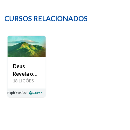
CURSOS RELACIONADOS
Deus
Revela o
Seu Amor
18 LIÇÕES
Espiritualidade
Curso