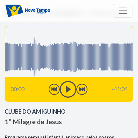
Início
Rádio
Clube do Amiguinho
1º Milagre de Jesus
00:00
-41:04
CLUBE DO AMIGUINHO
1º Milagre de Jesus
Programa semanal infantil, animado pelos nossos