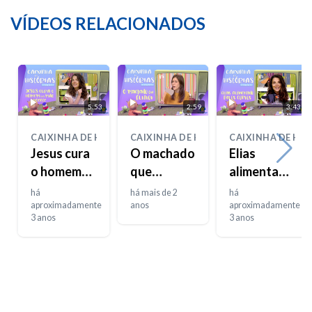
VÍDEOS RELACIONADOS
5:53
2:59
3:43
CAIXINHA DE HISTÓRIAS
CAIXINHA DE HISTÓRIAS
CAIXINHA DE HIS
Jesus cura
O machado
Elias
o homem
que
alimentado
da mão
flutuou
pelos
há
há mais de 2
há
doente
aproximadamente
anos
corvos
aproximadamente
3 anos
3 anos