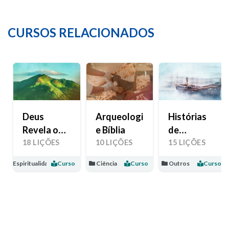
CURSOS RELACIONADOS
Deus
Arqueologia
Histórias
Revela o
e Bíblia
de
Seu Amor
Esperança
18 LIÇÕES
10 LIÇÕES
15 LIÇÕES
Espiritualidade
Curso
Ciência
Curso
Outros
Curso