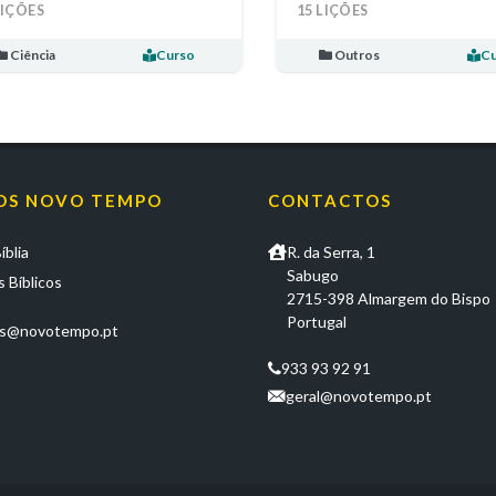
LIÇÕES
15 LIÇÕES
Ciência
Curso
Outros
Cu
OS NOVO TEMPO
CONTACTOS
íblia
R. da Serra, 1
Sabugo
 Bíblicos
2715-398 Almargem do Bispo
Portugal
os@novotempo.pt
933 93 92 91
geral@novotempo.pt