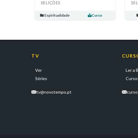
18 LIÇÕES
10 
Espiritualidade
Curso
TV
CURS
Ver
Ler a B
Séries
Cursos
tv@novotempo.pt
curs