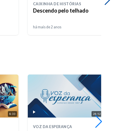
CAIXINHA DE HISTÓRIAS
CAIXI
Descendo pelo telhado
O ma
há mais de 2 anos
há mais
8:33
28:52
VOZ DA ESPERANÇA
UMA V