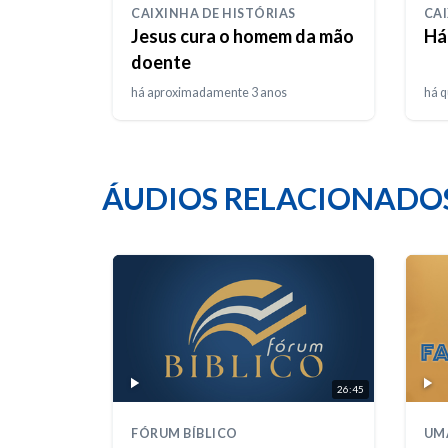
CAIXINHA DE HISTÓRIAS
CAI
Jesus cura o homem da mão
Há
doente
há aproximadamente 3 anos
há q
ÁUDIOS RELACIONADO
26:45
FÓRUM BÍBLICO
UM