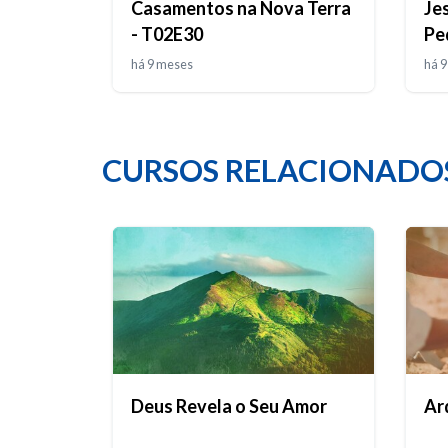
Casamentos na Nova Terra
Jes
- T02E30
Pe
em
há 9 meses
há 
CURSOS RELACIONADO
Deus Revela o Seu Amor
Ar