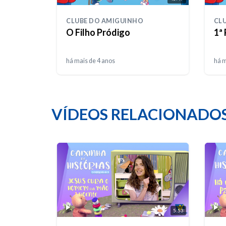
CLUBE DO AMIGUINHO
CL
O Filho Pródigo
1ª
há mais de 4 anos
há m
VÍDEOS RELACIONADO
5:53