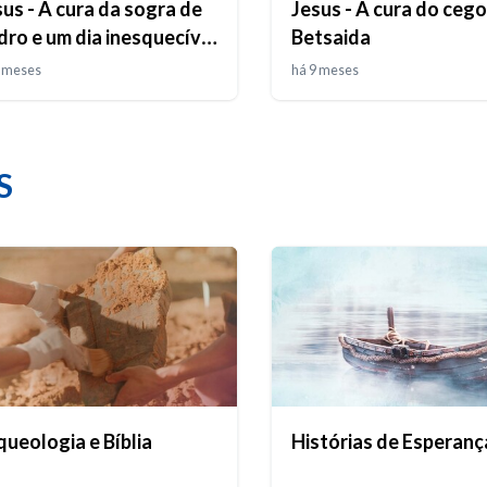
us - A cura da sogra de
Jesus - A cura do ceg
dro e um dia inesquecível
Betsaida
 Cafarnaum
9 meses
há 9 meses
S
queologia e Bíblia
Histórias de Esperanç