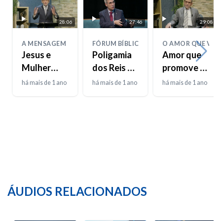
28:06
27:46
29:08
A MENSAGEM
FÓRUM BÍBLICO
O AMOR QUE VIV
Jesus e
Poligamia
Amor que
Mulher
dos Reis de
promove o
Samaritana
Israel
poder
há mais de 1 ano
há mais de 1 ano
há mais de 1 ano
ÁUDIOS RELACIONADOS