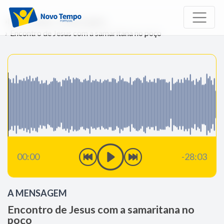
Início
Rádio
A Mensagem
Encontro de Jesus com a samaritana no poço
00:00
-28:03
A MENSAGEM
Encontro de Jesus com a samaritana no
poço