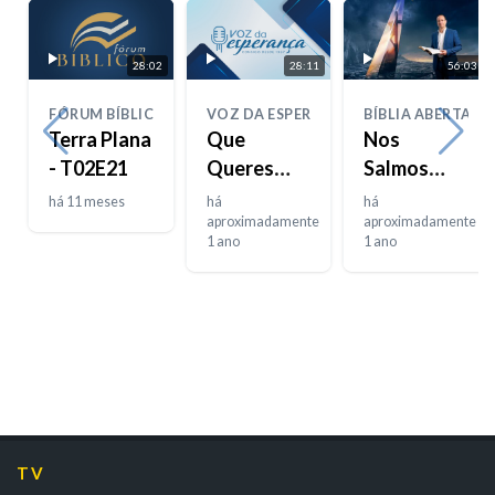
28:02
28:11
56:03
FÓRUM BÍBLICO
VOZ DA ESPERANÇA
BÍBLIA ABERTA
Terra Plana
Que
Nos
- T02E21
Queres
Salmos
Que Eu
(parte 2) -
há 11 meses
há
há
Faça -
aproximadamente
25T02E09
aproximadamente
1 ano
1 ano
T02E13
TV