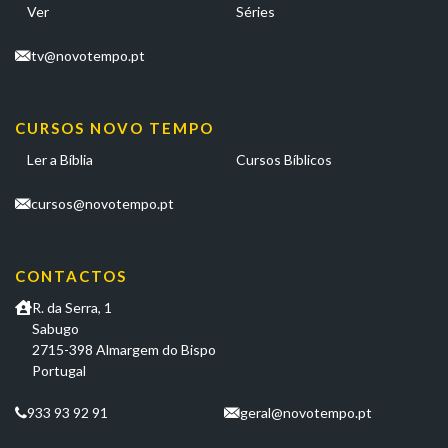
Ver
Séries
tv@novotempo.pt
CURSOS NOVO TEMPO
Ler a Bíblia
Cursos Bíblicos
cursos@novotempo.pt
CONTACTOS
R. da Serra, 1
Sabugo
2715-398 Almargem do Bispo
Portugal
933 93 92 91
geral@novotempo.pt