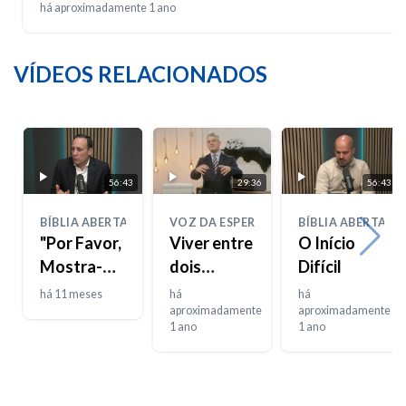
há aproximadamente 1 ano
VÍDEOS RELACIONADOS
56:43
29:36
56:43
BÍBLIA ABERTA
VOZ DA ESPERANÇA
BÍBLIA ABERTA
"Por Favor,
Viver entre
O Início
Mostra-me
dois
Difícil
a Tua
mundos
há 11 meses
há
há
Glória"
aproximadamente
aproximadamente
1 ano
1 ano