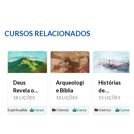
CURSOS RELACIONADOS
Deus
Arqueologia
Histórias
Revela o
e Bíblia
de
Seu Amor
Esperança
18 LIÇÕES
10 LIÇÕES
15 LIÇÕES
Espiritualidade
Curso
Ciência
Curso
Outros
Curso