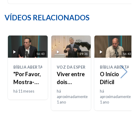
VÍDEOS RELACIONADOS
56:43
29:36
56:43
BÍBLIA ABERTA
VOZ DA ESPERANÇA
BÍBLIA ABERTA
"Por Favor,
Viver entre
O Início
Mostra-me
dois
Difícil
a Tua
mundos
há 11 meses
há
há
Glória"
aproximadamente
aproximadamente
1 ano
1 ano