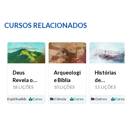
CURSOS RELACIONADOS
Deus
Arqueologia
Histórias
Revela o
e Bíblia
de
Seu Amor
Esperança
18 LIÇÕES
10 LIÇÕES
15 LIÇÕES
Espiritualidade
Curso
Ciência
Curso
Outros
Curso