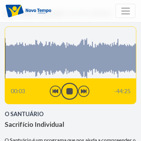
Início
Rádio
O Santuário
Sacrifício Individual
00:03
-44:25
O SANTUÁRIO
Sacrifício Individual
O Santuário é um programa que nos ajuda a compreender o