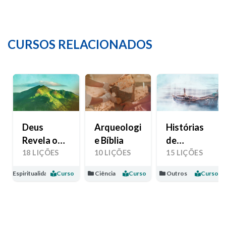
CURSOS RELACIONADOS
Deus
Arqueologia
Histórias
Revela o
e Bíblia
de
Seu Amor
Esperança
18 LIÇÕES
10 LIÇÕES
15 LIÇÕES
Espiritualidade
Curso
Ciência
Curso
Outros
Curso