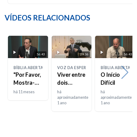
VÍDEOS RELACIONADOS
56:43
29:36
56:43
BÍBLIA ABERTA
VOZ DA ESPERANÇA
BÍBLIA ABERTA
"Por Favor,
Viver entre
O Início
Mostra-me
dois
Difícil
a Tua
mundos
há 11 meses
há
há
Glória"
aproximadamente
aproximadamente
1 ano
1 ano