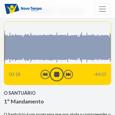
Início
Rádio
O Santuário
1º Mandamento
00:18
-44:07
O SANTUÁRIO
1º Mandamento
O Santuário é um programa que nos ajuda a compreender o