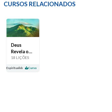
CURSOS RELACIONADOS
Deus
Revela o
Seu Amor
18 LIÇÕES
Espiritualidade
Curso