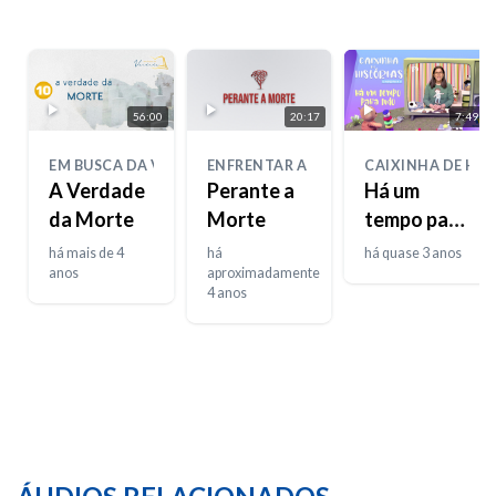
56:00
20:17
7:49
EM BUSCA DA VERDADE
ENFRENTAR A DOR
CAIXINHA DE HIS
A Verdade
Perante a
Há um
da Morte
Morte
tempo para
tudo
há mais de 4
há
há quase 3 anos
anos
aproximadamente
4 anos