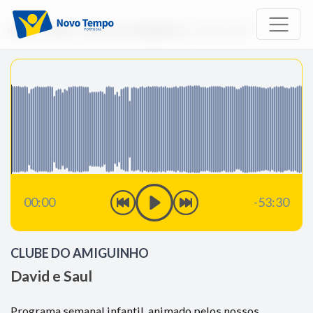
Início
Rádio
Clube do Amiguinho
David e Saul
00:00
-53:30
CLUBE DO AMIGUINHO
David e Saul
Programa semanal infantil, animado pelos nossos