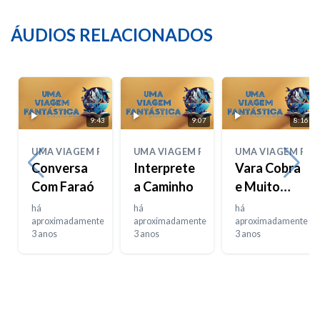
ÁUDIOS RELACIONADOS
9:43
9:07
8:16
UMA VIAGEM FANTÁSTICA
UMA VIAGEM FANTÁSTICA
UMA VIAGEM FAN
Conversa
Interprete
Vara Cobra
Com Faraó
a Caminho
e Muito
Mais
há
há
há
aproximadamente
aproximadamente
aproximadamente
3 anos
3 anos
3 anos