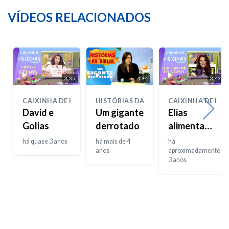
VÍDEOS RELACIONADOS
3:35
4:34
3:43
CAIXINHA DE HISTÓRIAS
HISTÓRIAS DA BIBLIA
CAIXINHA DE HIS
David e
Um gigante
Elias
Golias
derrotado
alimentado
pelos
há quase 3 anos
há mais de 4
há
anos
corvos
aproximadamente
3 anos