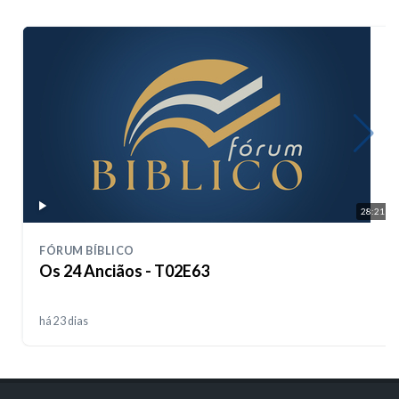
28:21
FÓRUM BÍBLICO
Os 24 Anciãos - T02E63
há 23 dias