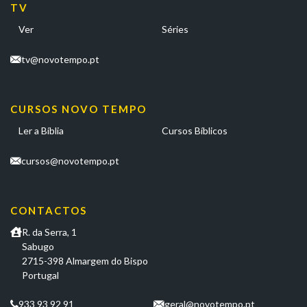
TV
Ver
Séries
tv@novotempo.pt
CURSOS NOVO TEMPO
Ler a Bíblia
Cursos Bíblicos
cursos@novotempo.pt
CONTACTOS
R. da Serra, 1
Sabugo
2715-398 Almargem do Bispo
Portugal
933 93 92 91
geral@novotempo.pt