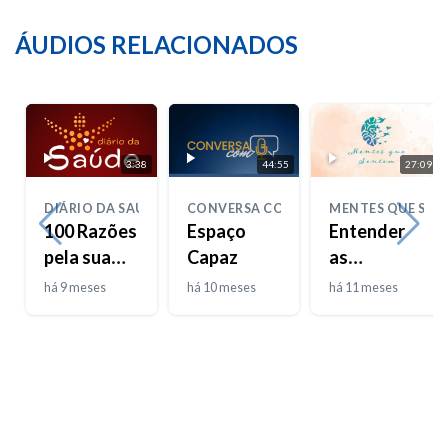
ÁUDIOS RELACIONADOS
3:38
44:55
27:09
DIÁRIO DA SAÚDE
CONVERSA COM
MENTES QUE SEN
100 Razões
Espaço
Entender
pela sua
Capaz
as
Saúde
Emoções –
há 9 meses
há 10 meses
há 11 meses
Parte 1