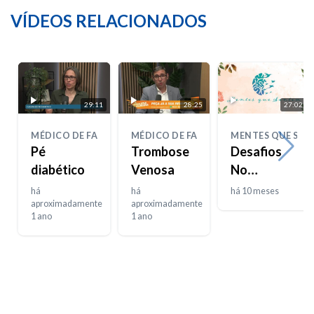
VÍDEOS RELACIONADOS
29:11
28:25
27:02
MÉDICO DE FAMÍLIA
MÉDICO DE FAMÍLIA
MENTES QUE SEN
Pé
Trombose
Desafios
diabético
Venosa
No
Desenvolvime
há
há
há 10 meses
aproximadamente
aproximadamente
Da
1 ano
1 ano
Inteligência
Emocional
– Parte 1