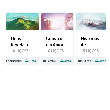
Deus
Construir
Histórias
Revela o
em Amor
de
Seu Amor
Esperança
18 LIÇÕES
10 LIÇÕES
15 LIÇÕES
Espiritualidade
Curso
Família
Curso
Outros
Curso