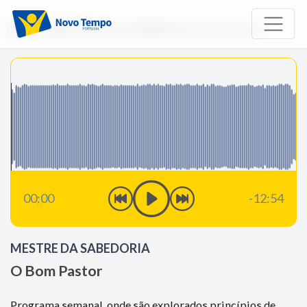
Início
Rádio
Mestre da Sabedoria
O Bom Pastor
00:00
-12:54
MESTRE DA SABEDORIA
O Bom Pastor
Programa semanal, onde são explorados princípios de