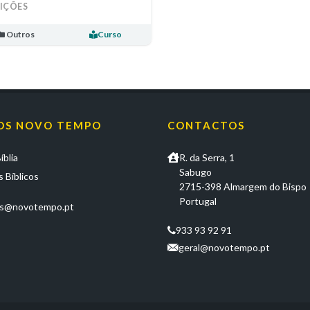
LIÇÕES
Outros
Curso
OS NOVO TEMPO
CONTACTOS
íblia
R. da Serra, 1
Sabugo
 Bíblicos
2715-398 Almargem do Bispo
Portugal
os@novotempo.pt
933 93 92 91
geral@novotempo.pt