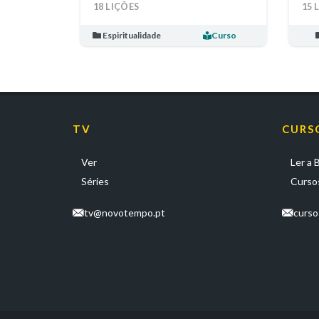
18 LIÇÕES
15 
Espiritualidade
Curso
TV
CURS
Ver
Ler a B
Séries
Cursos
tv@novotempo.pt
curs