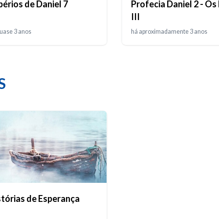
érios de Daniel 7
Profecia Daniel 2 - Os
III
uase 3 anos
há aproximadamente 3 anos
S
stórias de Esperança