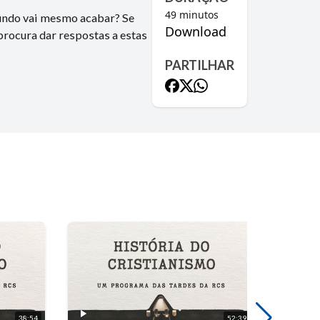
49
minutos
mundo vai mesmo acabar? Se
Download
procura dar respostas a estas
PARTILHAR
38:54
52:39