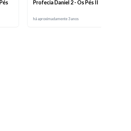
 Pés
Profecia Daniel 2 - Os Pés II
Profe
há aproximadamente 3 anos
há apr