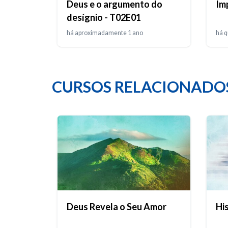
Deus e o argumento do
Imp
desígnio - T02E01
há aproximadamente 1 ano
há q
CURSOS RELACIONADO
Deus Revela o Seu Amor
Hi