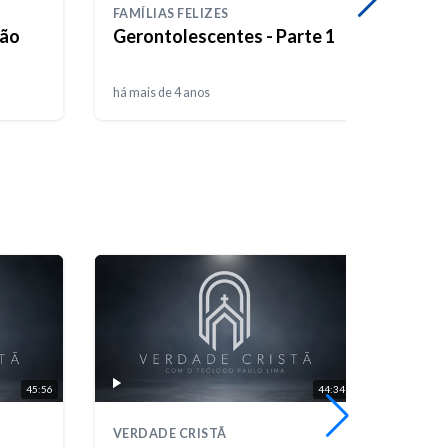
FAMÍLIAS FELIZES
FAMÍL
ção
Gerontolescentes - Parte 1
Geron
há mais de 4 anos
há mais
45:56
44:34
VERDADE CRISTÃ
VERDA