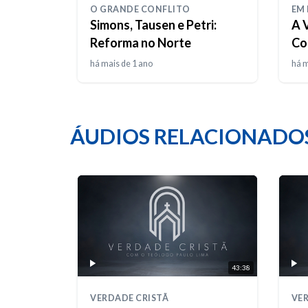
O GRANDE CONFLITO
EM
Simons, Tausen e Petri:
A 
Reforma no Norte
Co
há mais de 1 ano
há m
ÁUDIOS RELACIONADO
43:38
VERDADE CRISTÃ
VER