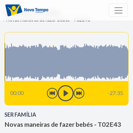
Início
Rádio
Ser Família
Novas maneiras de fazer bebés - T02E43
00:00
-27:35
SER FAMÍLIA
Novas maneiras de fazer bebés - T02E43