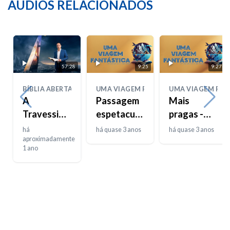
ÁUDIOS RELACIONADOS
57:28
9:25
9:27
BÍBLIA ABERTA
UMA VIAGEM FANTÁSTICA
UMA VIAGEM FAN
A
Passagem
Mais
Travessia
espetacular
pragas -
do Mar
do Mar
Escuridão
há
há quase 3 anos
há quase 3 anos
Vermelho
aproximadamente
Vermelho
1 ano