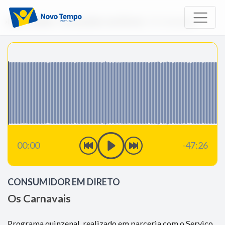
Início
Rádio
Consumidor em Direto
Os Carnavais
00:00
-47:26
CONSUMIDOR EM DIRETO
Os Carnavais
Programa quinzenal, realizado em parceria com o Serviço