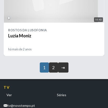
55:43
ROSTOS DA LUSOFONIA
Luzia Moniz
há mais de 2 anos
1
2
⇥
TV
Ver
Séries
tv@novotempo.pt