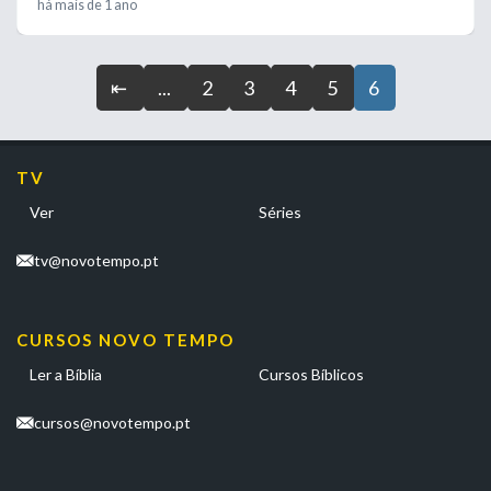
há mais de 1 ano
⇤
...
2
3
4
5
6
TV
Ver
Séries
tv@novotempo.pt
CURSOS NOVO TEMPO
Ler a Bíblia
Cursos Bíblicos
cursos@novotempo.pt