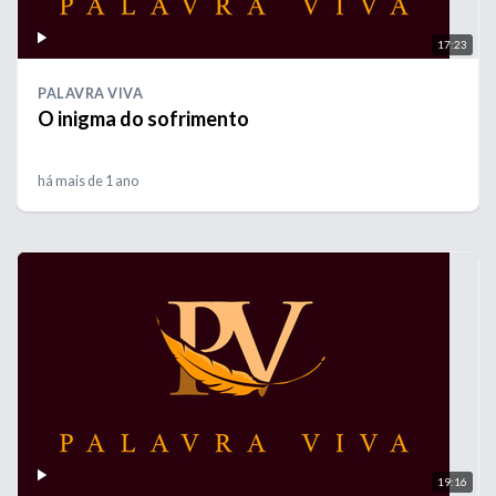
17:23
PALAVRA VIVA
O inigma do sofrimento
há mais de 1 ano
19:16