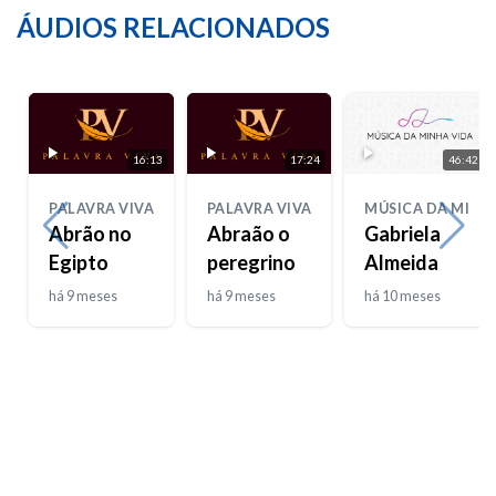
ÁUDIOS RELACIONADOS
16:13
17:24
46:42
PALAVRA VIVA
PALAVRA VIVA
MÚSICA DA MINH
Abrão no
Abraão o
Gabriela
Egipto
peregrino
Almeida
há 9 meses
há 9 meses
há 10 meses