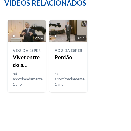
VÍDEOS RELACIONADOS
29:36
28:44
VOZ DA ESPERANÇA
VOZ DA ESPERANÇA
Viver entre
Perdão
dois
mundos
há
há
aproximadamente
aproximadamente
1 ano
1 ano