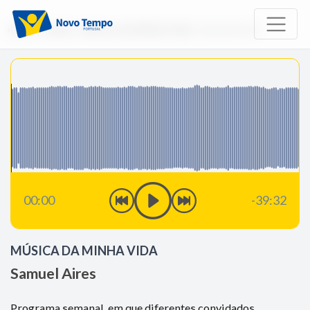
Início
Rádio
Música da Minha Vida
Samuel Aires
00:00
-39:32
MÚSICA DA MINHA VIDA
Samuel Aires
Programa semanal, em que diferentes convidados