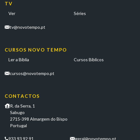
TV
Ver
Séries
tv@novotempo.pt
CURSOS NOVO TEMPO
Ler a Bíblia
Cursos Bíblicos
cursos@novotempo.pt
CONTACTOS
R. da Serra, 1
Sabugo
2715-398 Almargem do Bispo
Portugal
933 93 92 91
geral@novotempo.pt