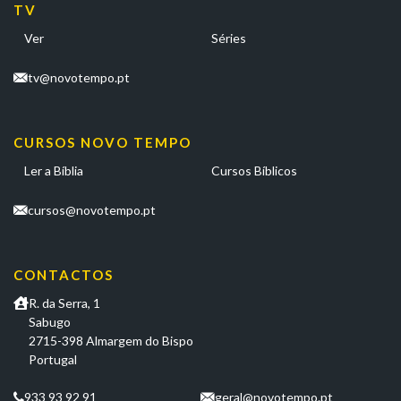
TV
Ver
Séries
tv@novotempo.pt
CURSOS NOVO TEMPO
Ler a Bíblia
Cursos Bíblicos
cursos@novotempo.pt
CONTACTOS
R. da Serra, 1
Sabugo
2715-398 Almargem do Bispo
Portugal
933 93 92 91
geral@novotempo.pt