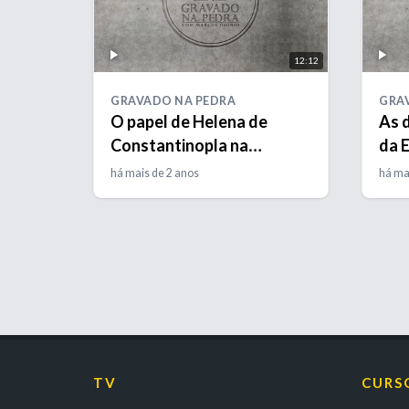
12:12
GRAVADO NA PEDRA
GRA
O papel de Helena de
As d
Constantinopla na
da E
Arqueologia da Terra
há mais de 2 anos
há ma
Santa
TV
CURS