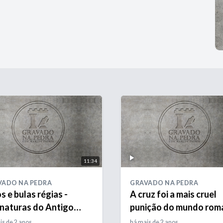
11:34
VADO NA PEDRA
GRAVADO NA PEDRA
s e bulas régias -
A cruz foi a mais cruel
inaturas do Antigo
punição do mundo rom
el
is de 2 anos
há mais de 2 anos