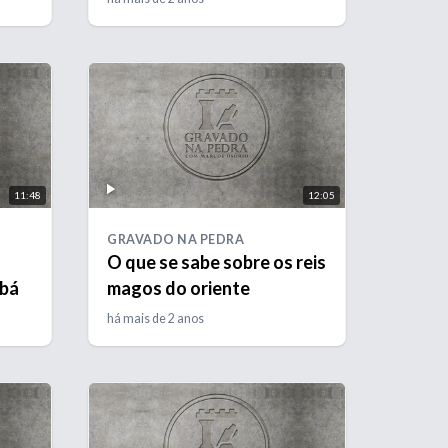
11:48
12:05
GRAVADO NA PEDRA
O que se sabe sobre os reis
abá
magos do oriente
há mais de 2 anos