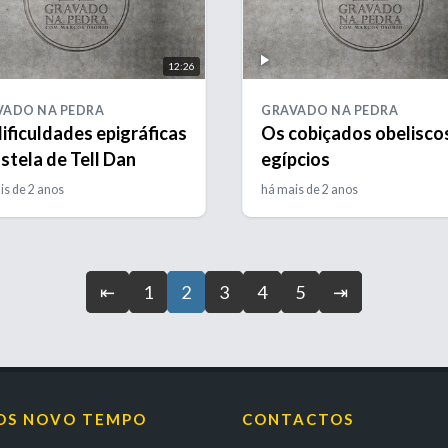
12:26
VADO NA PEDRA
GRAVADO NA PEDRA
ificuldades epigráficas
Os cobiçados obelisco
stela de Tell Dan
egípcios
is de 2 anos
há mais de 2 anos
⇤
1
2
3
4
5
⇥
OS NOVO TEMPO
CONTACTOS