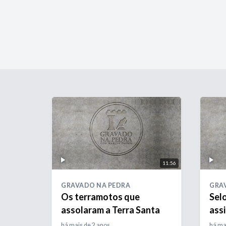
11:56
GRAVADO NA PEDRA
GRA
Os terramotos que
Selo
assolaram a Terra Santa
ass
Isra
há mais de 2 anos
há ma