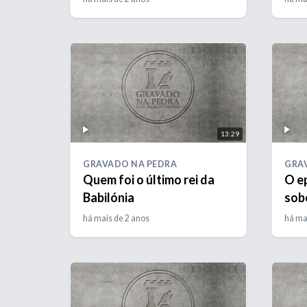
13:29
GRAVADO NA PEDRA
GRA
Quem foi o último rei da
O e
Babilónia
sob
há mais de 2 anos
há ma