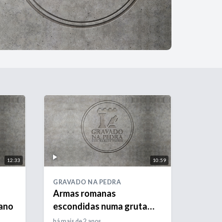
12:33
10:59
GRAVADO NA PEDRA
Armas romanas
ano
escondidas numa gruta
junto ao Mar Morto
há mais de 2 anos