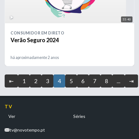
55:40
CONSUMIDOR EM DIRETO
Verão Seguro 2024
há aproximadamente 2 anos
⇤
1
2
3
4
5
6
7
8
...
⇥
TV
Ver
Séries
tv@novotempo.pt