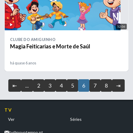
52:06
CLUBE DO AMIGUINHO
Magia Feiticarias e Morte de Saúl
há quase 6 anos
⇤
...
2
3
4
5
6
7
8
⇥
TV
Ver
Séries
tv@novotempo.pt