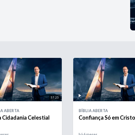
57:25
IA ABERTA
BÍBLIA ABERTA
 Cidadania Celestial
Confiança Só em Crist
meses
há 6 meses