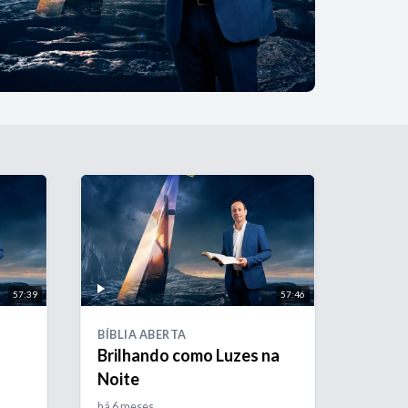
57:39
57:46
BÍBLIA ABERTA
o
Brilhando como Luzes na
Noite
há 6 meses