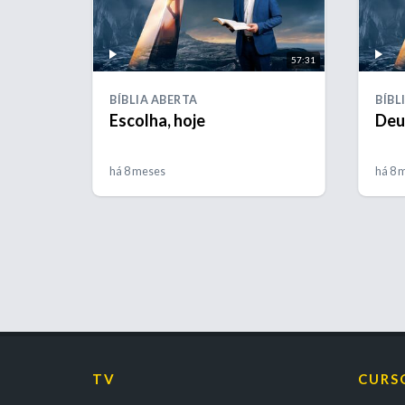
57:31
BÍBLIA ABERTA
BÍBL
Escolha, hoje
Deus
há 8 meses
há 8 
TV
CURS