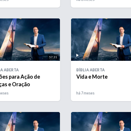
57:31
IA ABERTA
BÍBLIA ABERTA
ões para Ação de
Vida e Morte
ças e Oração
meses
há 7 meses