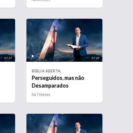
57:37
57:20
BÍBLIA ABERTA
Perseguidos, mas não
Desamparados
há 7 meses