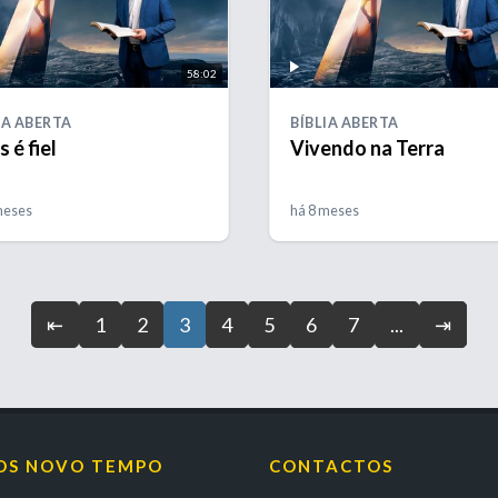
58:02
IA ABERTA
BÍBLIA ABERTA
 é fiel
Vivendo na Terra
meses
há 8 meses
⇤
1
2
3
4
5
6
7
...
⇥
OS NOVO TEMPO
CONTACTOS