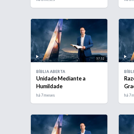
57:52
BÍBLIA ABERTA
BÍBL
Unidade Mediante a
Raz
Humildade
Gra
há 7 meses
há 7 