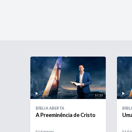
57:33
BÍBLIA ABERTA
BÍBL
A Preeminência de Cristo
Uma
há 6 meses
há 6 