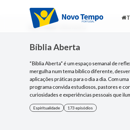
Início
Rádio
Bíblia Aberta
Bíblia Aberta
“Bíblia Aberta” é um espaço semanal de ref
mergulha num tema bíblico diferente, desve
aplicações práticas para o dia a dia. Com u
programa convida estudiosos, pastores e conv
curiosidades e experiências pessoais que il
Espiritualidade
173 episódios