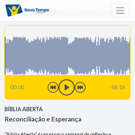
Início
Rádio
Bíblia Aberta
Reconciliação e Esperança
00:00
-58:16
BÍBLIA ABERTA
Reconciliação e Esperança
“Bíblia Aberta” é um espaço semanal de reflexão e