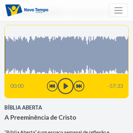
Início
Rádio
Bíblia Aberta
A Preeminência de Cristo
00:00
-57:33
BÍBLIA ABERTA
A Preeminência de Cristo
“Bíblia Aberta” é um espaço semanal de reflexão e