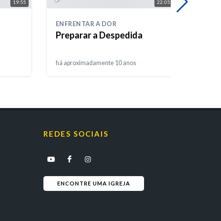
19:55
22:05
ENFRENTAR A DOR
ENFRE
Preparar a Despedida
Enve
há aproximadamente 10 anos
há apr
REDES SOCIAIS
ENCONTRE UMA IGREJA