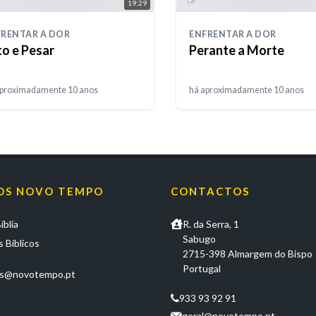
19:29
FRENTAR A DOR
ENFRENTAR A DOR
to e Pesar
Perante a Morte
aproximadamente 10 anos
há aproximadamente 10 anos
OS NOVO TEMPO
CONTACTOS
íblia
R. da Serra, 1
Sabugo
 Bíblicos
2715-398 Almargem do Bispo
Portugal
os@novotempo.pt
933 93 92 91
geral@novotempo.pt