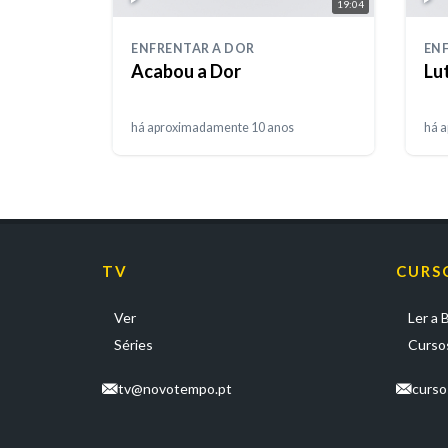
19:04
ENFRENTAR A DOR
EN
Acabou a Dor
Lu
há aproximadamente 10 anos
há 
TV
CURS
Ver
Ler a B
Séries
Cursos
tv@novotempo.pt
curs