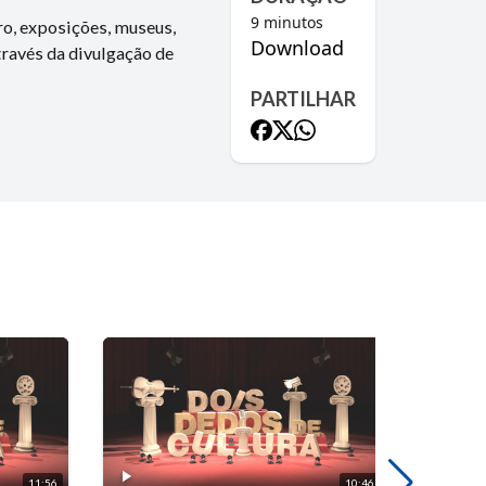
9
minutos
ro, exposições, museus,
Download
través da divulgação de
PARTILHAR
11:56
10:46