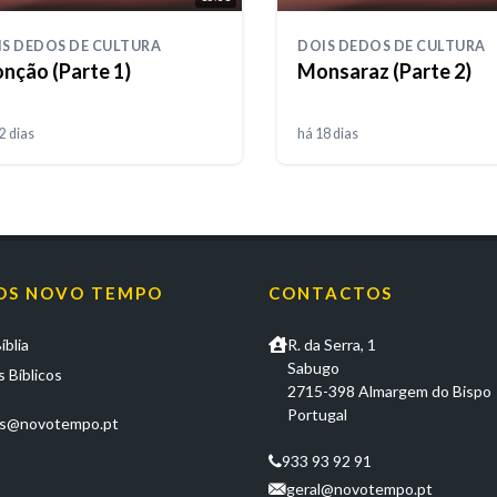
S DEDOS DE CULTURA
DOIS DEDOS DE CULTURA
nção (Parte 1)
Monsaraz (Parte 2)
2 dias
há 18 dias
OS NOVO TEMPO
CONTACTOS
íblia
R. da Serra, 1
Sabugo
 Bíblicos
2715-398 Almargem do Bispo
Portugal
os@novotempo.pt
933 93 92 91
geral@novotempo.pt