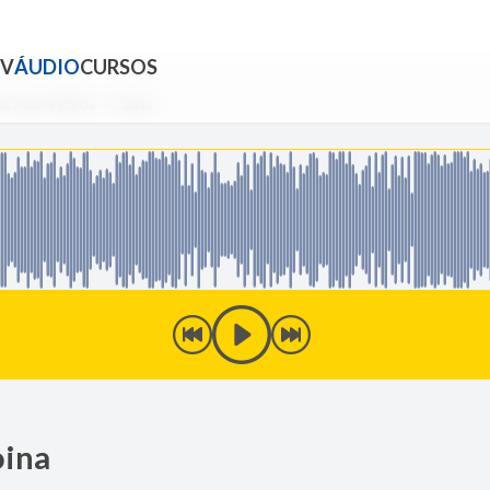
TV
ÁUDIO
CURSOS
ica de Vidros - Coina
oina