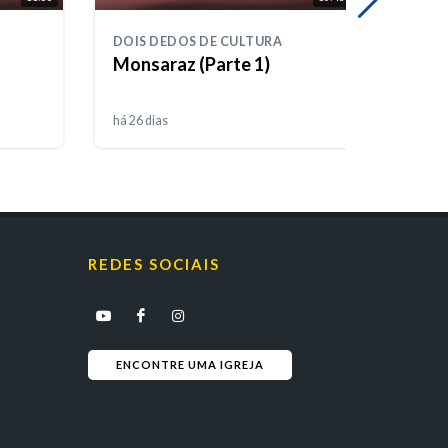
DOIS DEDOS DE CULTURA
DOIS 
Monsaraz (Parte 1)
Trás
há 26 dias
há apr
REDES SOCIAIS
ENCONTRE UMA IGREJA