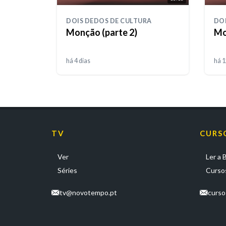
DOIS DEDOS DE CULTURA
DOI
Monção (parte 2)
Mo
há 4 dias
há 1
TV
CURS
Ver
Ler a B
Séries
Cursos
tv@novotempo.pt
curs