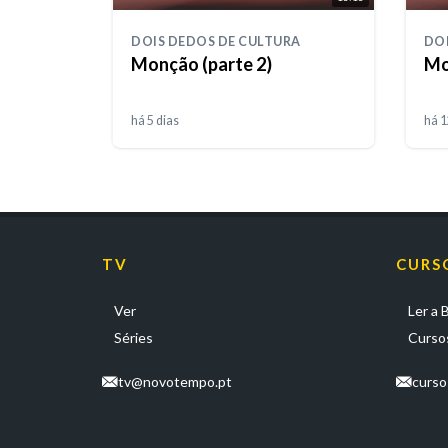
DOIS DEDOS DE CULTURA
DOI
Monção (parte 2)
Mo
há 5 dias
há 1
TV
CURS
Ver
Ler a B
Séries
Cursos
tv@novotempo.pt
curs