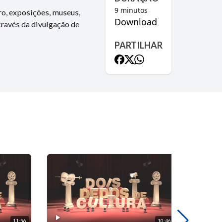
9
minutos
ro, exposições, museus,
Download
través da divulgação de
PARTILHAR
11:56
10:46