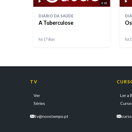
4:18
DIÁRIO DA SAÚDE
DIÁ
A Tuberculose
Os
há 17 dias
há 2
TV
CURS
Ver
Ler a B
Séries
Cursos
tv@novotempo.pt
curs