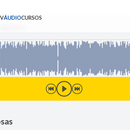
TV
ÁUDIO
CURSOS
 Leguminosas
osas