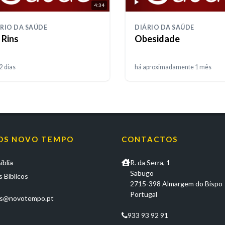
4:34
RIO DA SAÚDE
DIÁRIO DA SAÚDE
 Rins
Obesidade
2 dias
há aproximadamente 1 mês
OS NOVO TEMPO
CONTACTOS
íblia
R. da Serra, 1
Sabugo
 Bíblicos
2715-398 Almargem do Bispo
Portugal
os@novotempo.pt
933 93 92 91