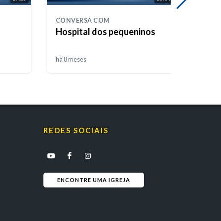
CONVERSA COM
CONV
Hospital dos pequeninos
Balo
há 8 meses
há 9 m
REDES SOCIAIS
ENCONTRE UMA IGREJA