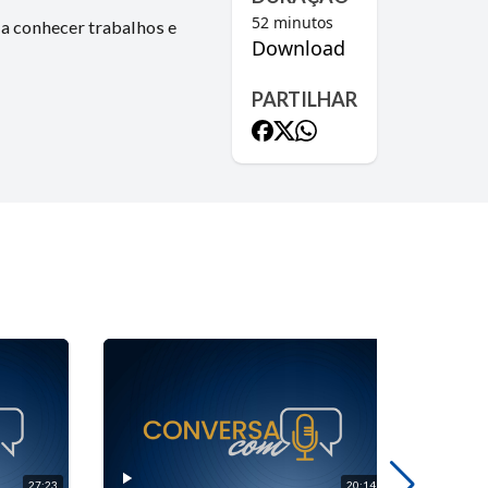
52
minutos
 a conhecer trabalhos e
Download
PARTILHAR
27:23
20:14