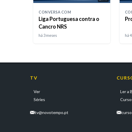
CONVERSA COM
CO
Liga Portuguesa contra o
Pr
Cancro NRS
há 3 meses
há 
TV
CURS
Ver
Ler a B
Séries
Cursos
tv@novotempo.pt
curs