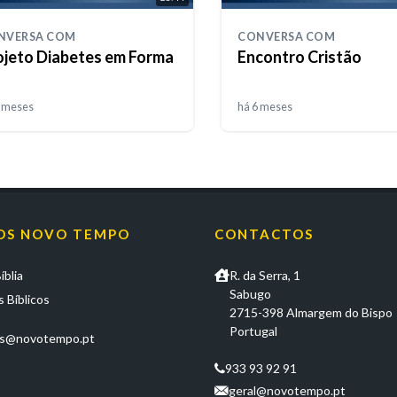
NVERSA COM
CONVERSA COM
ojeto Diabetes em Forma
Encontro Cristão
4 meses
há 6 meses
OS NOVO TEMPO
CONTACTOS
íblia
R. da Serra, 1
Sabugo
 Bíblicos
2715-398 Almargem do Bispo
Portugal
os@novotempo.pt
933 93 92 91
geral@novotempo.pt