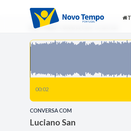
Início
Rádio
Conversa Com
Luciano San
00:03
CONVERSA COM
Luciano San