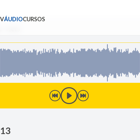
TV
ÁUDIO
CURSOS
o - T3L13
L13