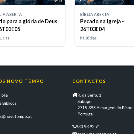
57:47
LIA ABERTA
BÍBLIA ABERTA
do para a glória de Deus
Pecado na Igreja -
26T03E05
26T03E04
1 dias
há 18 dias
OS NOVO TEMPO
CONTACTOS
íblia
R. da Serra, 1
Sabugo
 Bíblicos
2715-398 Almargem do Bispo
Portugal
os@novotempo.pt
933 93 92 91
geral@novotempo.pt