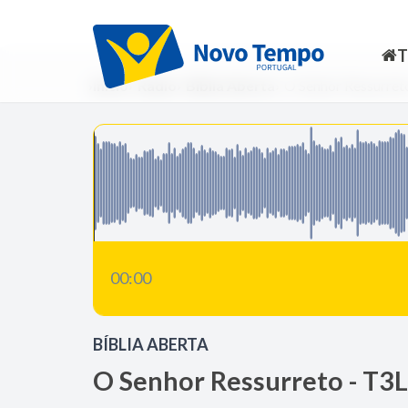
Início
Rádio
Bíblia Aberta
O Senhor Ressurret
00:00
BÍBLIA ABERTA
O Senhor Ressurreto - T3