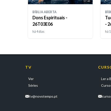
57:43
BÍBLIA ABERTA
BÍB
Dons Espirituais -
Tu
26T03E06
- 
há 4 dias
há 1
TV
CURS
Ver
Ler a B
Séries
Cursos
tv@novotempo.pt
curs