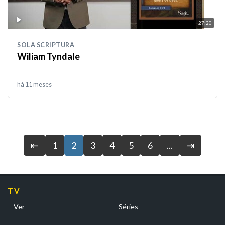
27:20
SOLA SCRIPTURA
Wiliam Tyndale
há 11 meses
⇤
1
2
3
4
5
6
...
⇥
TV
Ver
Séries