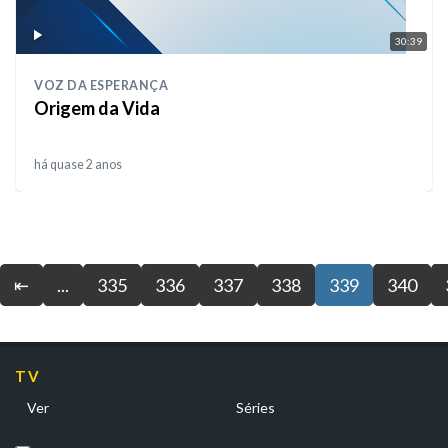
30:39
VOZ DA ESPERANÇA
Origem da Vida
há quase 2 anos
⇤
...
335
336
337
338
339
340
TV
Ver
Séries