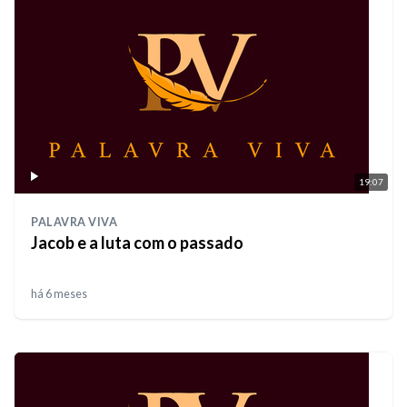
19:07
PALAVRA VIVA
Jacob e a luta com o passado
há 6 meses