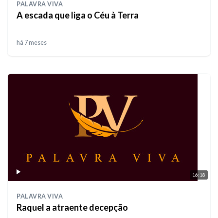
PALAVRA VIVA
A escada que liga o Céu à Terra
há 7 meses
16:18
PALAVRA VIVA
Raquel a atraente decepção