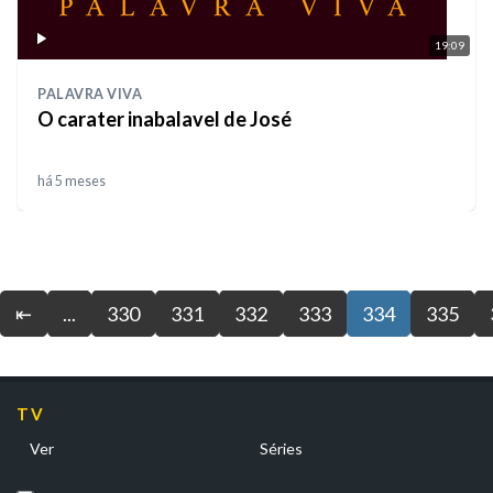
19:09
PALAVRA VIVA
O carater inabalavel de José
há 5 meses
⇤
...
330
331
332
333
334
335
TV
Ver
Séries