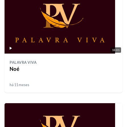
18:01
PALAVRA VIVA
Noé
há 11 meses