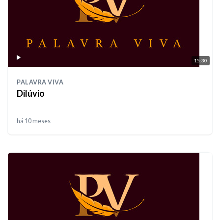
15:30
PALAVRA VIVA
Dilúvio
há 10 meses