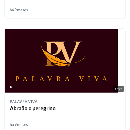
há 9 meses
17:24
PALAVRA VIVA
Abraão o peregrino
há 9 meses