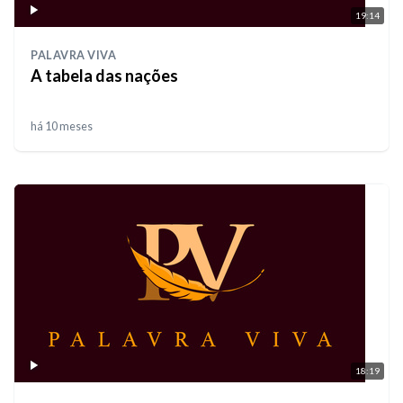
19:14
PALAVRA VIVA
A tabela das nações
há 10 meses
18:19