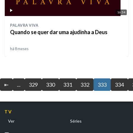
16:54
PALAVRA VIVA
Quando se quer dar uma ajudinha a Deus
há 8 meses
⇤
...
329
330
331
332
333
334
TV
Ver
Séries