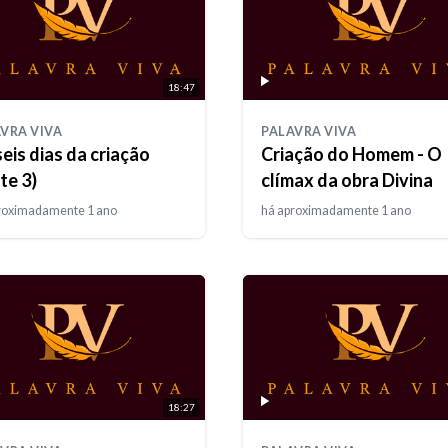
18:47
VRA VIVA
PALAVRA VIVA
eis dias da criação
Criação do Homem - O
te 3)
clímax da obra Divina
roximadamente 1 ano
há aproximadamente 1 ano
18:27