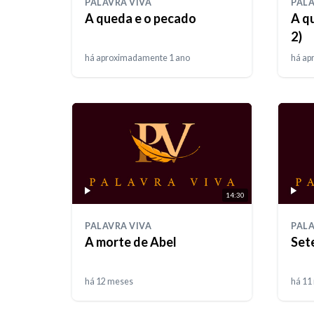
PALAVRA VIVA
PALA
A queda e o pecado
A q
2)
há aproximadamente 1 ano
há ap
14:30
PALAVRA VIVA
PALA
A morte de Abel
Sete
há 12 meses
há 11