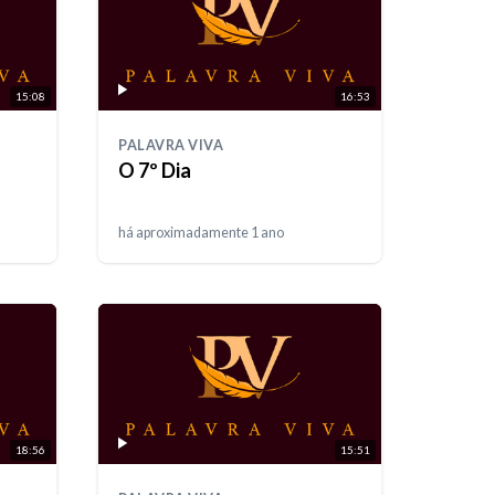
15:08
16:53
PALAVRA VIVA
O 7º Dia
há aproximadamente 1 ano
18:56
15:51