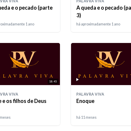
VRA VIVA
PALAVRA VIVA
ueda e o pecado (parte
A queda e o pecado (p
3)
roximadamente 1 ano
há aproximadamente 1 ano
18:45
VRA VIVA
PALAVRA VIVA
 e os filhos de Deus
Enoque
 meses
há 11 meses