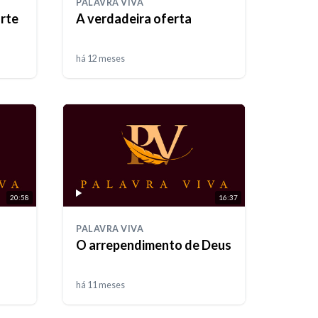
PALAVRA VIVA
arte
A verdadeira oferta
há 12 meses
20:58
16:37
PALAVRA VIVA
O arrependimento de Deus
há 11 meses