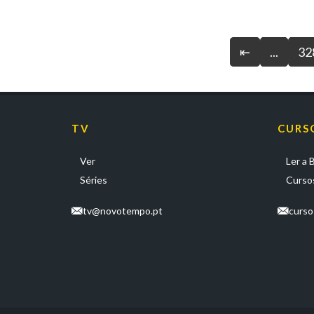
⇤
...
32
TV
CURS
Ver
Ler a B
Séries
Cursos
tv@novotempo.pt
curs