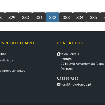
8
329
330
331
332
333
334
335
OS NOVO TEMPO
CONTACTOS
íblia
R. da Serra, 1
Sabugo
 Bíblicos
2715-398 Almargem do Bispo
Portugal
os@novotempo.pt
933 93 92 91
geral@novotempo.pt