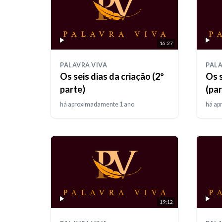
16:27
PALAVRA VIVA
PALA
Os seis dias da criação (2º
Os s
parte)
(par
há aproximadamente 1 ano
há ap
19:12