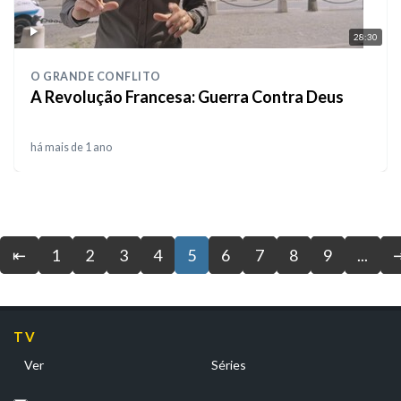
28:30
O GRANDE CONFLITO
A Revolução Francesa: Guerra Contra Deus
há mais de 1 ano
⇤
1
2
3
4
5
6
7
8
9
...
TV
Ver
Séries