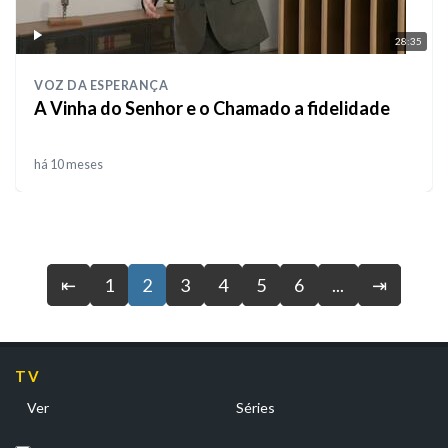
28:35
VOZ DA ESPERANÇA
A Vinha do Senhor e o Chamado a fidelidade
há 10 meses
⇤
1
2
3
4
5
6
...
⇥
TV
Ver
Séries