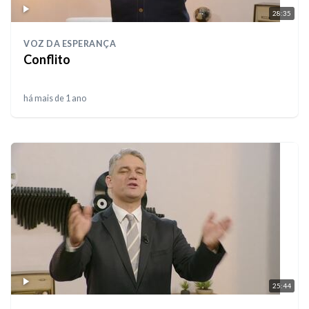
28:35
VOZ DA ESPERANÇA
Conflito
há mais de 1 ano
25:44