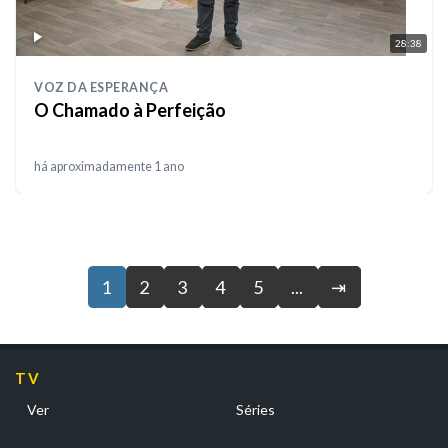
28:38
VOZ DA ESPERANÇA
O Chamado à Perfeição
há aproximadamente 1 ano
1
2
3
4
5
...
⇥
TV
Ver
Séries