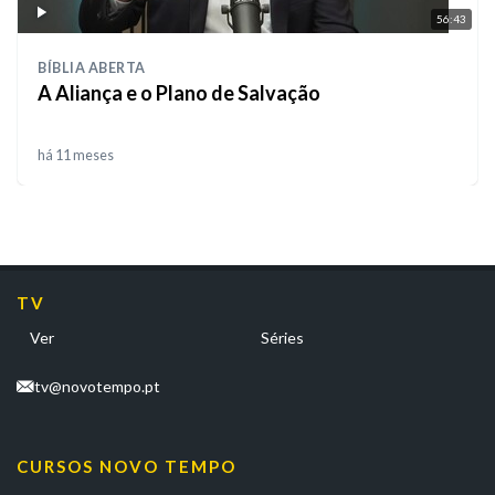
56:43
BÍBLIA ABERTA
A Aliança e o Plano de Salvação
há 11 meses
TV
Ver
Séries
tv@novotempo.pt
CURSOS NOVO TEMPO